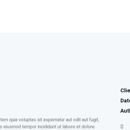
Cli
Dat
Aut
m quia voluptas sit aspernatur aut odit aut fugit,
 do eiusmod tempor incididunt ut labore et dolore